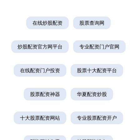
在线炒股配资
股票查询网
炒股配资官方网平台
专业配资门户官网
在线配资门户投资
股票十大配资平台
股票配资神器
华夏配资炒股
十大股票配资网站
专业股票配资开户