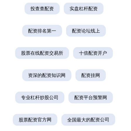
投查查配资
实盘杠杆配资
配资排名第一
配资论坛线上
股票在线配资交易所
十倍配资开户
资深的配资知识网
配资挂网
专业杠杆炒股公司
配资平台预警网
股票配资官方网
全国最大的配资公司