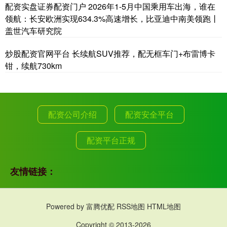
配资实盘证券配资门户 2026年1-5月中国乘用车出海，谁在
领航：长安欧洲实现634.3%高速增长，比亚迪中南美领跑丨
盖世汽车研究院
炒股配资官网平台 长续航SUV推荐，配无框车门+布雷博卡
钳，续航730km
配资公司介绍
配资安全平台
配资平台正规
友情链接：
Powered by
富腾优配
RSS地图
HTML地图
Copyright
© 2013-2026